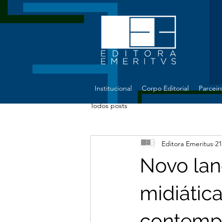
Institucional
Corpo Editorial
Parceir
Todos posts
Editora Emeritus
21
Novo lan
midiátic
contemp