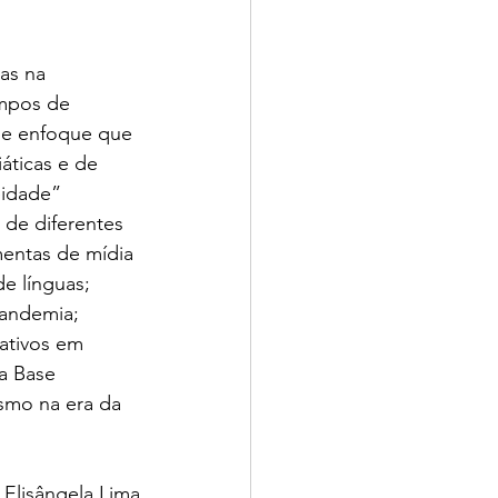
as na 
mpos de 
se enfoque que 
áticas e de 
idade” 
s de diferentes 
mentas de mídia 
e línguas; 
andemia; 
ativos em 
a Base 
smo na era da 
Elisângela Lima 