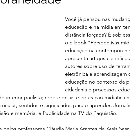
Você já pensou nas mudanç
educação e na mídia em te
distância forçada? É sob es
o e-book “Perspectivas midi
educação na contemporane
apresenta artigos científico
autores sobre uso de ferra
eletrônica e aprendizagem d
educação no contexto da p
cidadania e processos educ
o interior paulista; redes sociais e educação midiática n
cular; sentidos e significados para o aprender; Jornali
isão e memória; e Publicidade na TV do Paquistão.
a pelos professores Cláudia Maria Arantes de Assis Saar, 