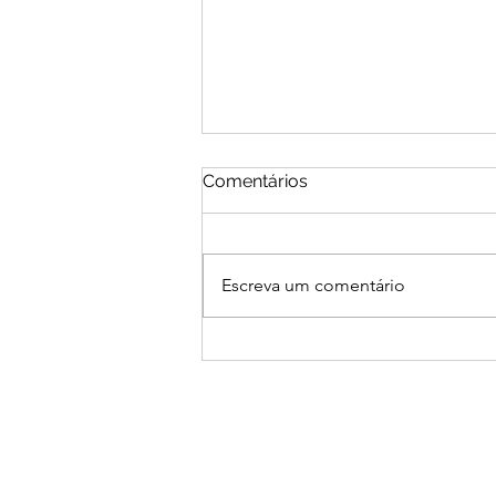
Comentários
Escreva um comentário
Entrevista 7 – Prof. Dr.
Rodrigo Daniel Sanches