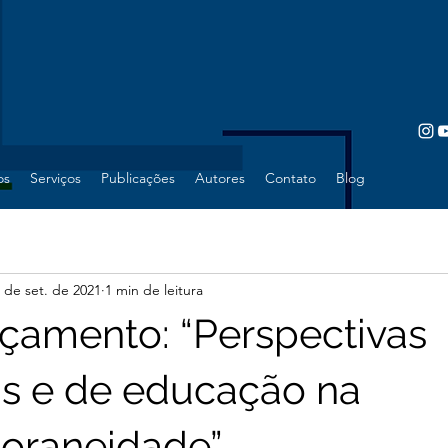
os
Serviços
Publicações
Autores
Contato
Blog
 de set. de 2021
1 min de leitura
çamento: “Perspectivas
as e de educação na
oraneidade”