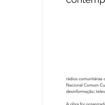
rádios comunitárias d
Nacional Comum Curri
desinformação; telev
A obra foi organizad